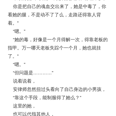
你是把自己的魂血交出来了，她是中毒了，你
看她的腿，不是动不了了么，走路还得靠人背
着。”
“嗯。”
“她的毒，好像是一个月得解一次，得靠老板的
指甲。万一哪天老板失踪个一个月，她也就挂
了。”
“嗯。”
“但问题是…………”
说着说着，
安律师忽然扭过头看向了自己身边的小男孩，
“靠这个手段，能制服得了她么？”
这里的她，
也可以代指其他人，