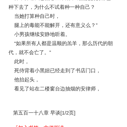
种下去了，为什么不试着种一种自己？
当她打算种自己时，
腿上的毒能不能解开，还有意义么？”
小男孩继续安静地听着。
“如果所有人都是温顺的羔羊，那么历代的朝
代，就不会亡了。”
此时，
死侍背着小黑妞已经走到了书店门口，
他抬起头，
看见了站在二楼窗台边抽烟的安律师，
第五百一十八章 早谈[1/2页]