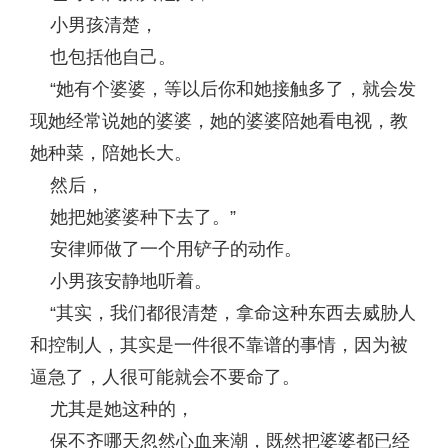
小男孩清楚，
也包括他自己。
“她有个婆婆，等以后你和她接触多了，就会发
现她经常说她的婆婆，她的婆婆陪她看电视，教
她种菜，陪她长大。
然后，
她把她婆婆种下去了。”
安律师做了一个用铲子的动作。
小男孩安静地听着。
“其实，我们都很清楚，拿命这种东西去威胁人
和控制人，其实是一件很不靠谱的事情，因为被
逼急了，人很可能就会不要命了。
尤其是她这种的，
保不齐哪天忽然心血来潮，既然把婆婆都已经