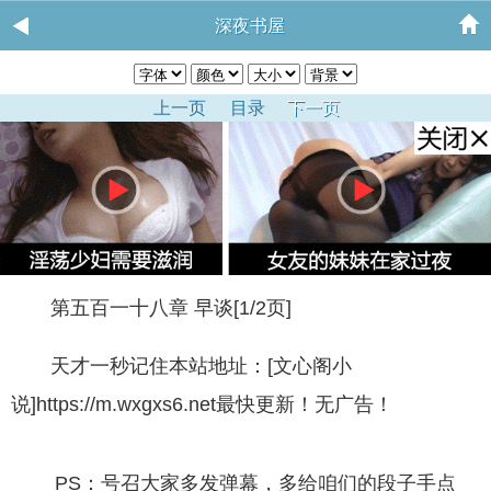
深夜书屋
上一页
目录
下一页
第五百一十八章 早谈[1/2页]
天才一秒记住本站地址：[文心阁小
说]https://m.wxgxs6.net最快更新！无广告！
PS：号召大家多发弹幕，多给咱们的段子手点