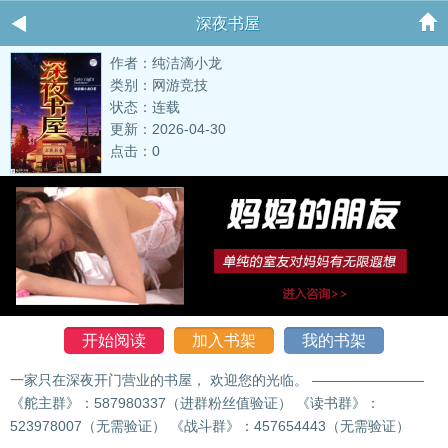
深夜书屋
作者：纯洁滴小龙
类别：网游竞技
状态：连载
更新：2026-04-30
点击：0
开始阅读
加入书架
我的书架
一家只在深夜开门营业的书屋， 欢迎您的光临。 ————————
《舵主群》：587980337（进群粉丝值验证） 《读书群》：
523978007（无需验证） 《战斗群》：457654443（无需验证）