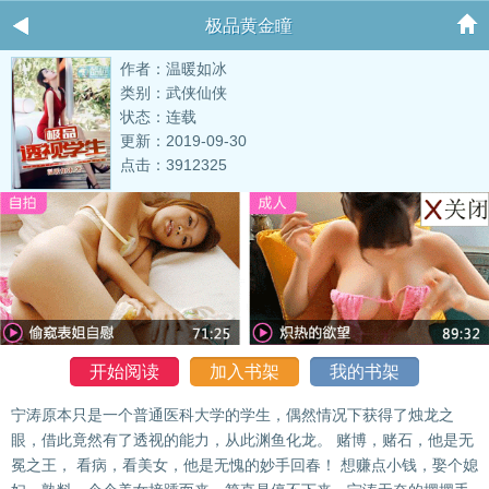
极品黄金瞳
作者：温暖如冰
类别：武侠仙侠
状态：连载
更新：2019-09-30
点击：3912325
开始阅读
加入书架
我的书架
宁涛原本只是一个普通医科大学的学生，偶然情况下获得了烛龙之
眼，借此竟然有了透视的能力，从此渊鱼化龙。 赌博，赌石，他是无
冕之王， 看病，看美女，他是无愧的妙手回春！ 想赚点小钱，娶个媳