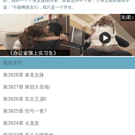
妇，熟料一个个美女接踵而来，简直是停不下来，宁涛无奈的摆摆手
道：“不能啊美女们，我只是一个学生。
最新章节
第3928章 来龙去脉
第3927章 第四大圣地!
第3926章 亘古王,陨!
第3925章 功亏一篑?
第3924章 火龙皇