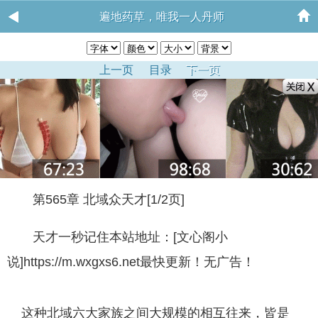
遍地药草，唯我一人丹师
上一页
目录
下一页
第565章 北域众天才[1/2页]
天才一秒记住本站地址：[文心阁小
说]https://m.wxgxs6.net最快更新！无广告！
这种北域六大家族之间大规模的相互往来，皆是