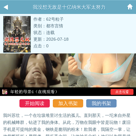
我没想无敌是十亿纳米大军太努力
作者：62号粒子
类别：都市言情
状态：连载
更新：2026-07-18
点击：0
开始阅读
加入书架
我的书架
我叫苏壮，一个在垃圾堆里讨生活的孤儿。直到那天，一坨来自外星
的机械蜂群，钻进了我的身体。从此，万物在我眼中皆是玩物！废旧
手机是可提纯的黄金，钢铁是脆弱的粉末！欺我者，我隔空一掌，让