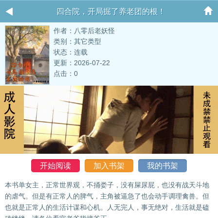
四合院，开局掘了养老团的根！
作者：八零后老妖怪
类别：其它类型
状态：连载
更新：2026-07-22
点击：0
开始阅读
加入书架
我的书架
本书单女主，正常世界观，不捅娄子，没有屎尿屁，也没有战天斗地
的虐气。但是有正常人的脾气，主角被逼急了也会动手调理禽兽。但
也就是正常人的生活计谋和心机。人无完人，事无绝对，生活就是磕