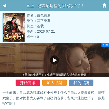
皇上，您发配边疆的废物称帝了！
作者：白色孤岛
类别：其它类型
状态：连载
更新：2026-07-21
点击：0
开始阅读
加入书架
我的书架
一觉醒来，自己成为镇北侯府小侯爷！什么？自己火烧聚贤楼，暴打
六皇子。面对提着大刀要剁了自己的老爹，曹风扑通就跪下了，孩儿
冤枉啊！