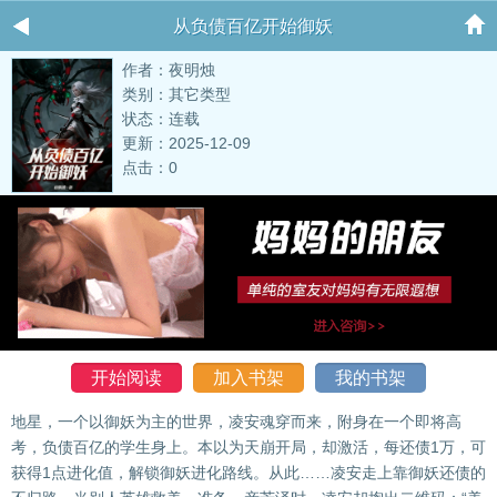
从负债百亿开始御妖
作者：夜明烛
类别：其它类型
状态：连载
更新：2025-12-09
点击：0
开始阅读
加入书架
我的书架
地星，一个以御妖为主的世界，凌安魂穿而来，附身在一个即将高
考，负债百亿的学生身上。本以为天崩开局，却激活，每还债1万，可
获得1点进化值，解锁御妖进化路线。从此……凌安走上靠御妖还债的