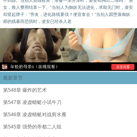
不归路。当别人英雄救美，准备一亲芳泽时，凌安却掏出二维码：“美
女，救人费用结算一下。”当别人为御妖无法进化，求助无门时，凌安
却竖起牌子：“旁友，进化路线要伐？便宜拿去！”当别人因堕落御妖
师的残暴而恐惧时，凌安已经杀入老
最新章节
第548章 爆炸的艺术
第547章 凌虚蜻蜓小试牛刀
第546章 凌虚蜻蜓对战剪水雁
第545章 强势的帝都二人组