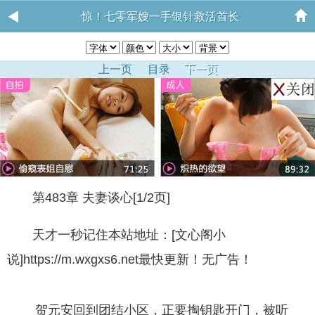
惊！七零军嫂一手银针救活首长
上一页
目录
下一页
第483章 夫妻谈心[1/2页]
天才一秒记住本站地址：[文心阁小
说]https://m.wxgxs6.net最快更新！无广告！
贺元安回到团结小区，正要掏钥匙开门，被听