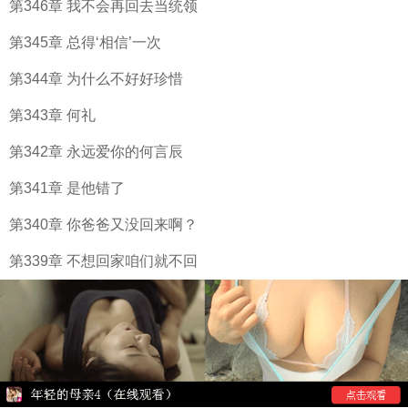
第346章 我不会再回去当统领
第345章 总得‘相信’一次
第344章 为什么不好好珍惜
第343章 何礼
第342章 永远爱你的何言辰
第341章 是他错了
第340章 你爸爸又没回来啊？
第339章 不想回家咱们就不回