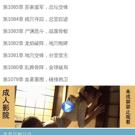
第1085章 苏家援军，总坛交锋
第1084章 残穴寻踪，总堂踪迹
第1083章 尸渊恶斗，战腐骨蛟
第1082章 龙焰破阵，地穴咆哮
第1081章 地穴交锋，分堂堂主
第1080章 乱葬骨阵，金球破局
第1079章 血雾重围，碰撞鸦卫
查看完整目录