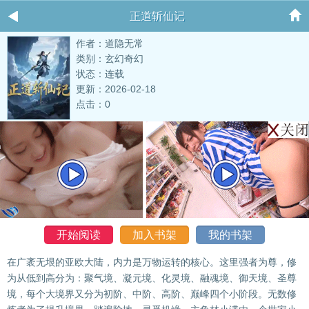
正道斩仙记
作者：道隐无常
类别：玄幻奇幻
状态：连载
更新：2026-02-18
点击：0
开始阅读
加入书架
我的书架
在广袤无垠的亚欧大陆，内力是万物运转的核心。这里强者为尊，修
为从低到高分为：聚气境、凝元境、化灵境、融魂境、御天境、圣尊
境，每个大境界又分为初阶、中阶、高阶、巅峰四个小阶段。无数修