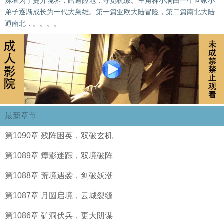
炼者为了提升境界，踏遍险地，寻觅机缘。主角林小满由一个世家小
弟子逐渐成长为一代大枭雄。第一篇亚欧大陆冒险，第二篇南北大陆
通南北，。。。。
最新章节
第1090章 残阵困英，双破玄机
第1089章 瘴影迷踪，双境破阵
第1088章 荒境遇袭，剑破妖潮
第1087章 月圆启境，云城裂缝
第1086章 矿洞伏兵，更大阴谋