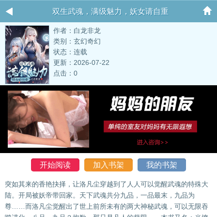
双生武魂，满级魅力，妖女请自重
作者：白龙非龙
类别：玄幻奇幻
状态：连载
更新：2026-07-22
点击：0
开始阅读
加入书架
我的书架
突如其来的香艳抉择，让洛凡尘穿越到了人人可以觉醒武魂的特殊大
陆。开局被妖帝带回家。天下武魂共分九品，一品最末，九品为
尊……而洛凡尘觉醒出了世上前所未有的两大神秘武魂，可以无限吞