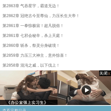
第2863章 气吞星宇，霸道无边！
第2862章 冠绝古今至尊仙，力压长生大帝！
第2861章 一拳惊极宙！超凡脱俗！
第2861章 七邪会秘辛，杀上天庭！
第2860章 斩杀，祭灵分身破境！
第2859章 力压三大神主，意外惊喜！
第2858章 混沌之威，以下伐上！
查看完整目录