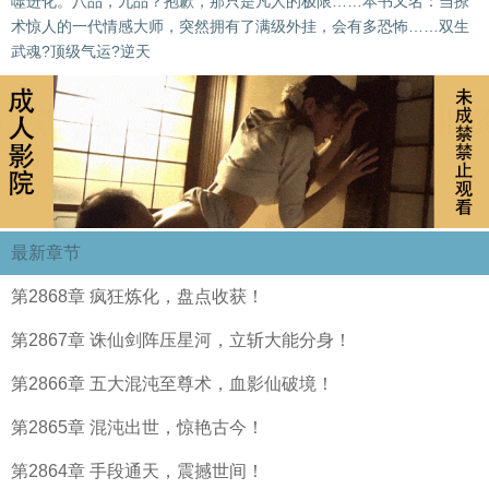
噬进化。八品，九品？抱歉，那只是凡人的极限……本书又名：当撩
术惊人的一代情感大师，突然拥有了满级外挂，会有多恐怖……双生
武魂?顶级气运?逆天
最新章节
第2868章 疯狂炼化，盘点收获！
第2867章 诛仙剑阵压星河，立斩大能分身！
第2866章 五大混沌至尊术，血影仙破境！
第2865章 混沌出世，惊艳古今！
第2864章 手段通天，震撼世间！