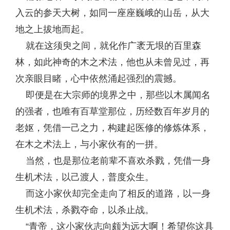
入云的参天大树，如同一座座巍峨的山岳，从大
地之上拔地而起。
就在这须臾之间，就化作广袤无垠的百里森
林，如此神奇的木之术法，他也从未曾见过，再
次亲眼目睹，心中依然涌起强烈的震撼。
即便是在大宗师的境界之中，那些以木属闻名
的强者，也唯有百草堂那位，历经数百年岁月的
老妪，凭借一己之力，构建起医修的修炼体系，
在木之术法上，与小家伙有的一拼。
当然，也是那位老前辈不喜欢杀戮，凭借一身
生机术法，以己渡人，普度众生。
而这小家伙却完全走向了相反的道路，以一身
生机术法，杀戮夺命，以杀止战。
“青帝，这小家伙志向颇为远大啊！希望你这具