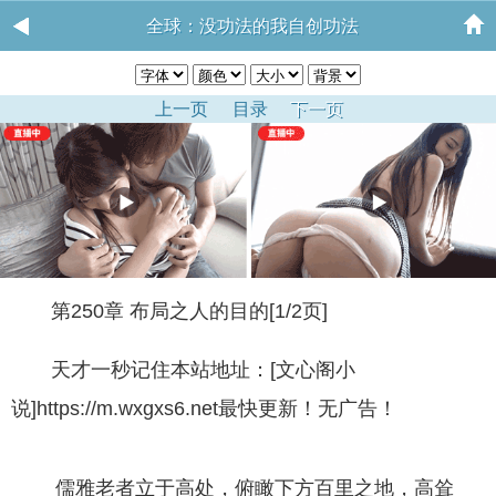
全球：没功法的我自创功法
上一页
目录
下一页
第250章 布局之人的目的[1/2页]
天才一秒记住本站地址：[文心阁小
说]https://m.wxgxs6.net最快更新！无广告！
儒雅老者立于高处，俯瞰下方百里之地，高耸