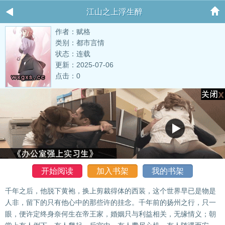
江山之上浮生醉
作者：赋格
类别：都市言情
状态：连载
更新：2025-07-06
点击：0
开始阅读
加入书架
我的书架
千年之后，他脱下黄袍，换上剪裁得体的西装，这个世界早已是物是
人非，留下的只有他心中的那些许的挂念。千年前的扬州之行，只一
眼，便许定终身奈何生在帝王家，婚姻只与利益相关，无缘情义；朝