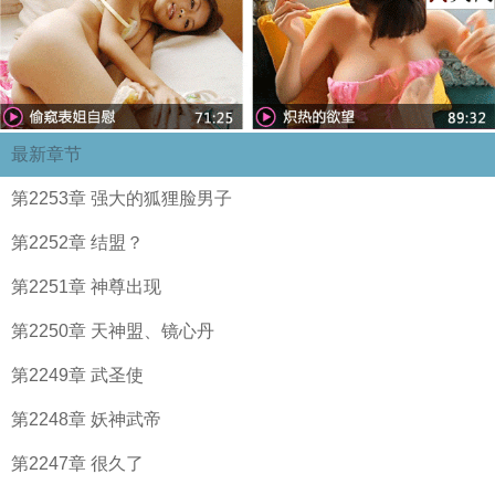
最新章节
第2253章 强大的狐狸脸男子
第2252章 结盟？
第2251章 神尊出现
第2250章 天神盟、镜心丹
第2249章 武圣使
第2248章 妖神武帝
第2247章 很久了