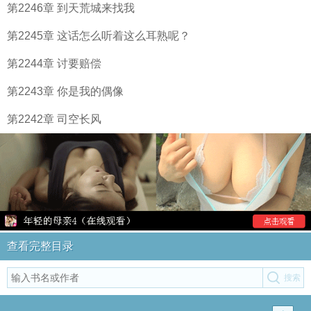
第2246章 到天荒城来找我
第2245章 这话怎么听着这么耳熟呢？
第2244章 讨要赔偿
第2243章 你是我的偶像
第2242章 司空长风
查看完整目录