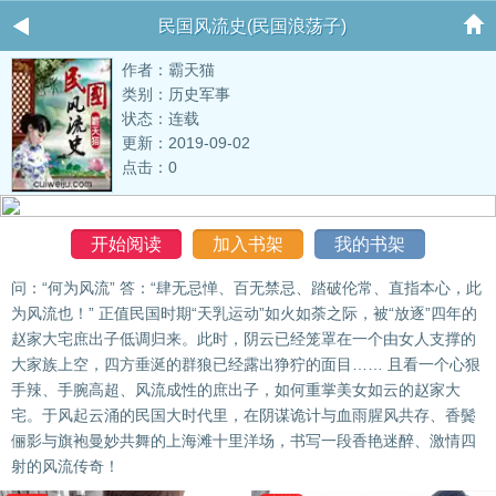
民国风流史(民国浪荡子)
作者：霸天猫
类别：历史军事
状态：连载
更新：2019-09-02
点击：0
开始阅读
加入书架
我的书架
问：“何为风流” 答：“肆无忌惮、百无禁忌、踏破伦常、直指本心，此
为风流也！” 正值民国时期“天乳运动”如火如荼之际，被“放逐”四年的
赵家大宅庶出子低调归来。此时，阴云已经笼罩在一个由女人支撑的
大家族上空，四方垂涎的群狼已经露出狰狞的面目…… 且看一个心狠
手辣、手腕高超、风流成性的庶出子，如何重掌美女如云的赵家大
宅。于风起云涌的民国大时代里，在阴谋诡计与血雨腥风共存、香鬓
俪影与旗袍曼妙共舞的上海滩十里洋场，书写一段香艳迷醉、激情四
射的风流传奇！